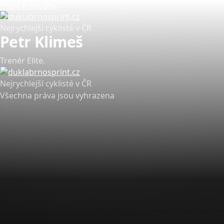
Přejít k obsahu
Nejrychlejší cyklisté v ČR
Petr Klimeš
Trenér Elite.
Nejrychlejší cyklisté v ČR
Všechna práva jsou vyhrazena