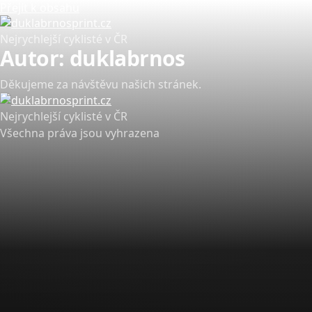
Přejít k obsahu
Nejrychlejší cyklisté v ČR
Autor:
duklabrnos
Děkujeme za návštěvu našich stránek.
Nejrychlejší cyklisté v ČR
Všechna práva jsou vyhrazena